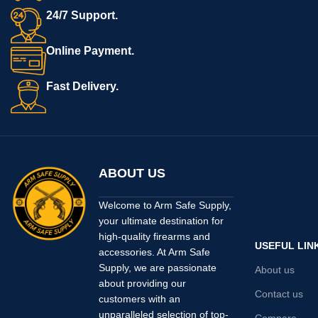
24/7 Support.
Online Payment.
Fast Delivery.
ABOUT US
Welcome to Arm Safe Supply,
your ultimate destination for
high-quality firearms and
USEFUL LIN
accessories. At Arm Safe
Supply, we are passionate
About us
about providing our
Contact us
customers with an
unparalleled selection of top-